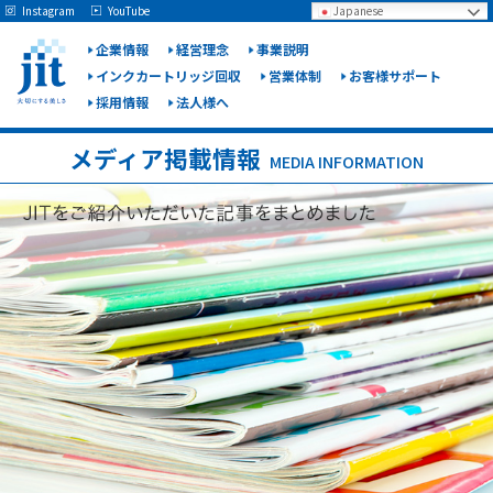
May we use cookies to track your activities? We take your privacy very seriously.
Instagram
YouTube
Japanese
Please see our privacy policy for details and any questions.
Yes
No
企業情報
経営理念
事業説明
インクカートリッジ回収
営業体制
お客様サポート
採用情報
法人様へ
ジット
株式会
メディア掲載情報
MEDIA INFORMATION
社