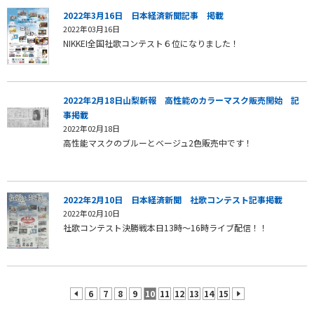
2022年3月16日 日本経済新聞記事 掲載
2022年03月16日
NIKKEI全国社歌コンテスト６位になりました！
2022年2月18日山梨新報 高性能のカラーマスク販売開始 記
事掲載
2022年02月18日
高性能マスクのブルーとベージュ2色販売中です！
2022年2月10日 日本経済新聞 社歌コンテスト記事掲載
2022年02月10日
社歌コンテスト決勝戦本日13時～16時ライブ配信！！
6
7
8
9
10
11
12
13
14
15
prev
next