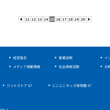
11
12
13
14
15
16
17
18
19
20
prev
next
経営理念
事業説明
イ
メディア掲載情報
社会貢献活動
お
ジットストア
にこにこキッズ保育園