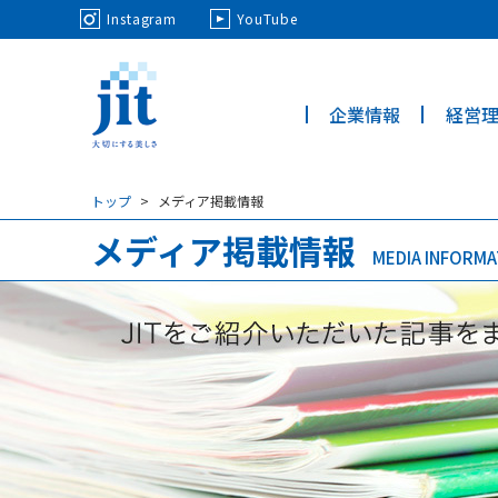
May we use cookies to track your activi
Instagram
YouTube
企業情報
経営
ジット株
式会社
トップ
メディア掲載情報
メディア掲載情報
MEDIA INFORMA