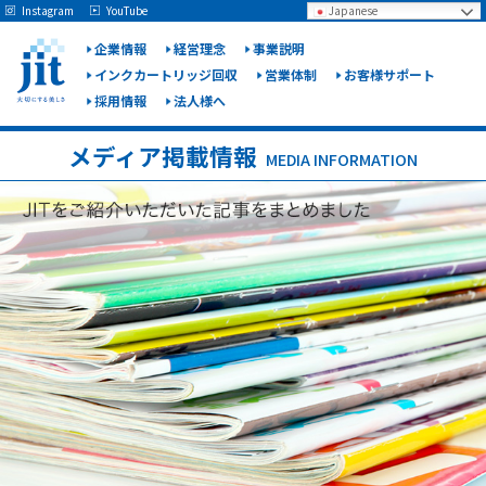
May we use cookies to track your activities? We take your privacy very seriously.
Instagram
YouTube
Japanese
Please see our privacy policy for details and any questions.
Yes
No
企業情報
経営理念
事業説明
インクカートリッジ回収
営業体制
お客様サポート
採用情報
法人様へ
ジット
株式会
メディア掲載情報
MEDIA INFORMATION
社