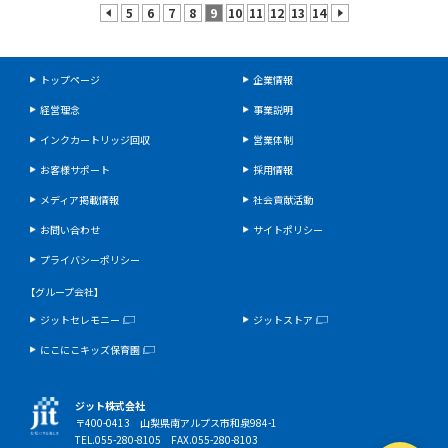
5
6
7
8
9
10
11
12
13
14
prev
next
トップページ
企業情報
経営理念
事業説明
インクカートリッジ回収
営業体制
お客様サポート
採用情報
メディア掲載情報
社会貢献活動
お問い合わせ
サイトポリシー
プライバシーポリシー
【グループ会社】
ジットセレモニー
ジットストア
にこにこキッズ保育園
ジット株式会社
〒400-0413 山梨県南アルプス市和泉984-1
TEL.055-280-8105 FAX.055-280-8103